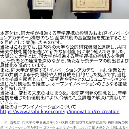
本寄付は、同大学が推進する産学連携の枠組みおよび「イノベーシ
ョンアカデミー」構想のもと、産学共創の基盤整備を支援すること
を目的として実施したものです。
当社はこれまでも、国内外の大学や公的研究機関と連携し、共同
研究や技術開発を通じて新たな価値創出に取り組んできました。
大阪公立大学とは、同大学が推進する産学連携の枠組みを活用
し、研究者との連携を深めながら、新たな研究テーマの創出および
具体化を進めています。
また、同大学が整備する「イノベーションアカデミー」は、企業と大
学の共創による研究開発や人材育成を目的とした拠点です。当社
※
は本拠点を起点として
、研究者や学生とのコミュニケーションを
通じた共創活動を推進し、オープンイノベーションのさらなる加速
を目指します。
当社は、「変わる未来のはじまりを。」を研究開発の理念とし、産学
連携を通じた価値創出により、今後も社会課題の解決に貢献して
いきます。
当社のオープンイノベーションについて
https://www.asahi-kasei.com/jp/innovation/co-creation
当社は、同大学の中百舌鳥キャンパス内に開設された産学官連携・共同研究の拠
点「イノベーションアカデミー スマートエネルギー棟」において、同大学との共創によるイ