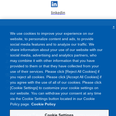
linkedin
×
We use cookies to improve your experience on our
website, to personalize content and ads, to provide
social media features and to analyze our traffic. We
ご利用条件
share information about your use of our website with our
サイトマップ
social media, advertising and analytics partners, who
よくあるご質問
may combine it with other information that you have
provided to them or that they have collected from your
プライバシーポリシー
use of their services. Please click [Reject All Cookies] if
情報セキュリティポリシー
you reject all cookies. Please click [Accept All Cookies] if
クッキーポリシー
you agree with the use of all of our cookies. Please click
ソーシャルメディアポリシー
[Cookie Settings] to customize your cookie settings on
our website. You can withdraw your consent at any time
via the Cookie Settings button located in our Cookie
Policy page.
Cookie Policy
©
Copyright
Asahi Kasei Corporation. All rights reserved
Cookie Settings