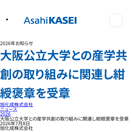
テ
ン
ツ
へ
ス
キ
ッ
プ
2026年
お知らせ
大阪公立大学との産学共
創の取り組みに関連し紺
綬褒章を受章
旭化成株式会社
ニュース
2026
大阪公立大学との産学共創の取り組みに関連し紺綬褒章を受章
2026年7月8日
旭化成株式会社