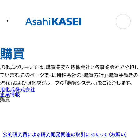
テ
ン
ツ
へ
ス
キ
ッ
プ
購買
旭化成グループでは、購買業務を持株会社と各事業会社で分担し
ています。このページでは、持株会社の「購買方針」「購買手続きの
流れ」および旭化成グループの「購買システム」をご紹介します。
旭化成株式会社
企業情報
購買
公的研究費による研究開発関連の取引にあたって（お願い）