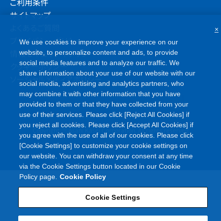
ご利用条件
サイトマップ
よくあるご質問
×
プライバシーポリシー
We use cookies to improve your experience on our
情報セキュリティポリシー
website, to personalize content and ads, to provide
social media features and to analyze our traffic. We
クッキーポリシー
share information about your use of our website with our
ソーシャルメディアポリシー
social media, advertising and analytics partners, who
may combine it with other information that you have
provided to them or that they have collected from your
use of their services. Please click [Reject All Cookies] if
you reject all cookies. Please click [Accept All Cookies] if
©
Copyright
Asahi Kasei Corporation. All rights reserved
you agree with the use of all of our cookies. Please click
[Cookie Settings] to customize your cookie settings on
our website. You can withdraw your consent at any time
via the Cookie Settings button located in our Cookie
Policy page.
Cookie Policy
Cookie Settings