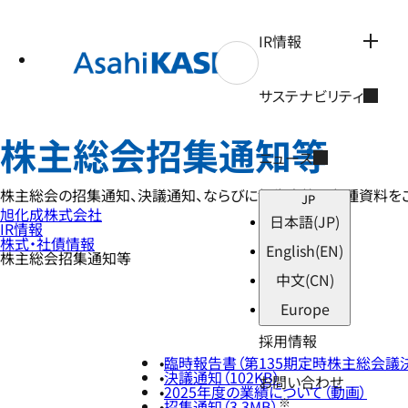
テ
ン
ツ
IR情報
へ
ス
キ
サステナビリティ
ッ
プ
株主総会招集通知等
ニュース
株主総会の招集通知、決議通知、ならびに報告書等の各種資料を
JP
旭化成株式会社
日本語
(JP)
IR情報
株式・社債情報
English
(EN)
株主総会招集通知等
中文
(CN)
Europe
採用情報
臨時報告書（第135期定時株主総会議決権
決議通知（102KB）
お問い合わせ
2025年度の業績について（動画）
※
招集通知（3.3MB）