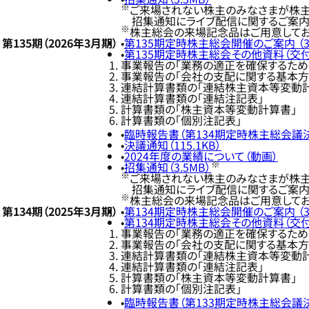
※
ご来場されない株主のみなさまが株主
招集通知にライブ配信に関するご案内を
※
株主総会の来場記念品はご用意してお
第135期（2026年3月期）
第135期定時株主総会開催のご案内 （3.
第135期定時株主総会その他資料（交付書
事業報告の「業務の適正を確保するため
事業報告の「会社の支配に関する基本方
連結計算書類の「連結株主資本等変動
連結計算書類の「連結注記表」
計算書類の「株主資本等変動計算書」
計算書類の「個別注記表」
臨時報告書（第134期定時株主総会議決権
決議通知（115.1KB）
2024年度の業績について（動画）
※
招集通知（3.5MB）
※
ご来場されない株主のみなさまが株主
招集通知にライブ配信に関するご案内を
※
株主総会の来場記念品はご用意してお
第134期（2025年3月期）
第134期定時株主総会開催のご案内 （3.
第134期定時株主総会その他資料（交付書
事業報告の「業務の適正を確保するため
事業報告の「会社の支配に関する基本方
連結計算書類の「連結株主資本等変動
連結計算書類の「連結注記表」
計算書類の「株主資本等変動計算書」
計算書類の「個別注記表」
臨時報告書（第133期定時株主総会議決権