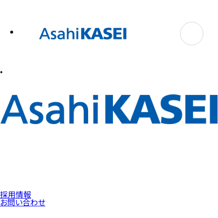
テ
ン
ツ
へ
ス
キ
ッ
プ
採用情報
お問い合わせ