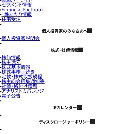
セグメント情報
Financial Factbook
1株あたり情報
住宅受注
個人投資家のみなさまへ
個人投資家説明会
株式・社債情報
株価情報
株主還元
株式基本情報
株式事務手続き
定款・株式取扱規程
株主総会招集通知等
社債・格付け情報
アナリストカバレッジ
電子公告
IRカレンダー
ディスクロージャーポリシー