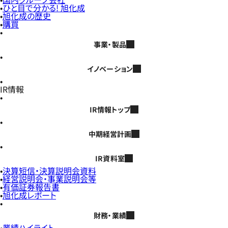
ひと目で分かる! 旭化成
旭化成の歴史
購買
事業・製品
イノベーション
IR情報
IR情報トップ
中期経営計画
IR資料室
決算短信・決算説明会資料
経営説明会・事業説明会等
有価証券報告書
旭化成レポート
財務・業績
業績ハイライト