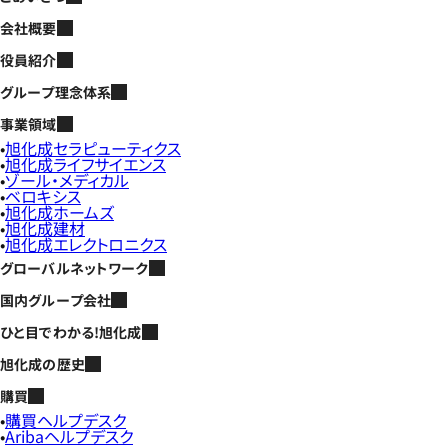
会社概要
役員紹介
グループ理念体系
事業領域
旭化成セラピューティクス
旭化成ライフサイエンス
ゾール・メディカル
ベロキシス
旭化成ホームズ
旭化成建材
旭化成エレクトロニクス
グローバルネットワーク
国内グループ会社
ひと目でわかる!旭化成
旭化成の歴史
購買
購買ヘルプデスク
Aribaヘルプデスク