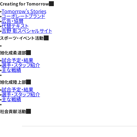
Creating for Tomorrow
Tomorrow's Stories
コーポレートブランド
広告・協賛
代替テキスト
吉野 彰スペシャルサイト
スポーツ・イベント活動
旭化成柔道部
試合予定・結果
選手・スタッフ紹介
主な戦績
旭化成陸上部
試合予定・結果
選手・スタッフ紹介
主な戦績
社会貢献活動