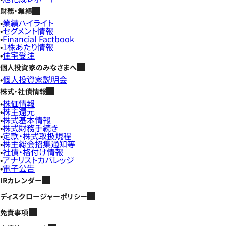
財務・業績
業績ハイライト
セグメント情報
Financial Factbook
1株あたり情報
住宅受注
個人投資家のみなさまへ
個人投資家説明会
株式・社債情報
株価情報
株主還元
株式基本情報
株式財務手続き
定款・株式取扱規程
株主総会招集通知等
社債・格付け情報
アナリストカバレッジ
電子公告
IRカレンダー
ディスクロージャーポリシー
免責事項