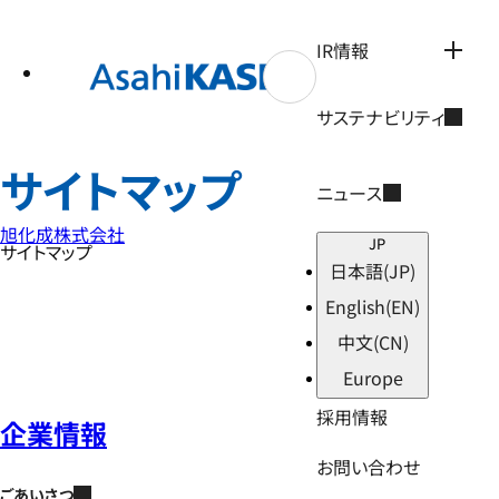
テ
ン
ツ
IR情報
へ
ス
キ
サステナビリティ
ッ
プ
サイトマップ
ニュース
旭化成株式会社
JP
サイトマップ
日本語
(JP)
English
(EN)
中文
(CN)
Europe
採用情報
企業情報
お問い合わせ
ごあいさつ